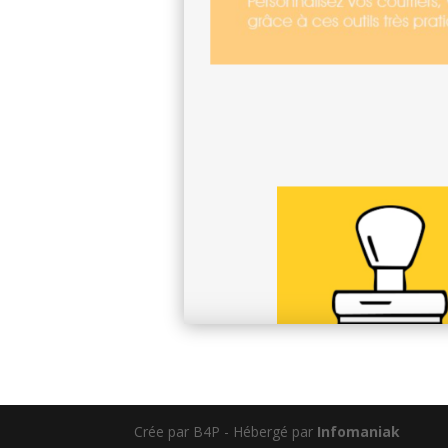
Crée par B4P - Hébergé par
Infomaniak